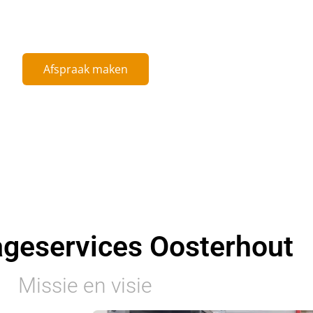
tstek! Echte experts in het dé- en monteren van magazijnsystemen.
Afspraak maken
geservices Oosterhout
Missie en visie