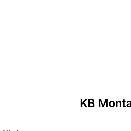
Hét montagebedrijf bij ui
KB Monta