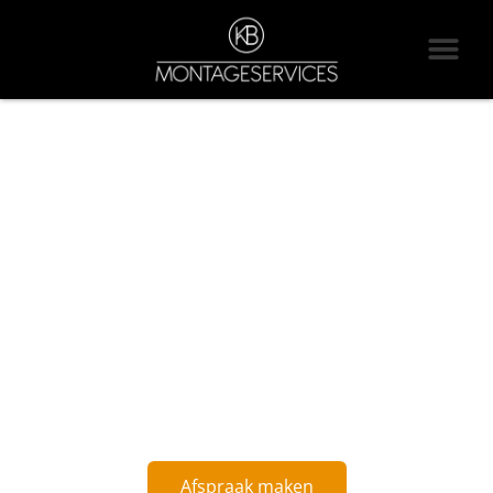
KB MONTAGESERVICES
OOSTERHOUT
Hét montagebedrijf bij uitstek! Echte experts in het dé- en monteren
van magazijnsystemen.
Afspraak maken