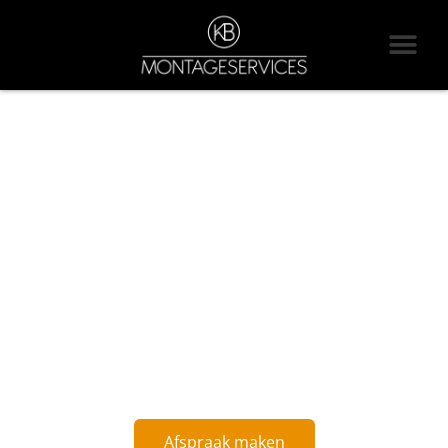
KB MONTAGESERVICES
OOSTERHOUT
Hét montagebedrijf bij uitstek! Echte experts in het dé- en monteren
van magazijnsystemen.
Afspraak maken